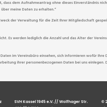
t, dass dem Aufnahmeantrag ohne dieses Ein­verständnis nic
 über meine Daten zu erhalten.”
ck der Verwaltung für die Zeit Ihrer Mitgliedschaft gespe
icht. Es werden lediglich die Anzahl und das Alter der Vere
Daten im Vereinsbüro einsehen, sich informieren wofür Ihre
beitung ihrer personenbezogenen Daten bei uns einlegen. De
z
SVH Kassel 1945 e.V. // Wolfhager Str.
© 